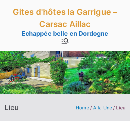
Skip
Gites d'hôtes la Garrigue –
to
content
Carsac Aillac
Echappée belle en Dordogne
Lieu
Home
A la Une
Lieu