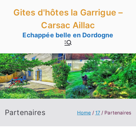
Skip
Gites d'hôtes la Garrigue –
to
content
Carsac Aillac
Echappée belle en Dordogne
Partenaires
Home
17
Partenaires