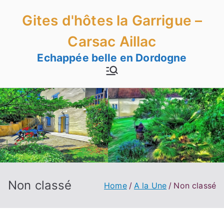
Skip
Gites d'hôtes la Garrigue –
to
content
Carsac Aillac
Echappée belle en Dordogne
Non classé
Home
A la Une
Non classé